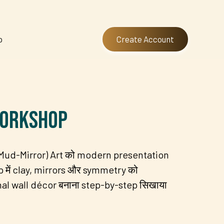
p
Create Account
Workshop
 (Mud-Mirror) Art को modern presentation
 में clay, mirrors और symmetry को
al wall décor बनाना step-by-step सिखाया