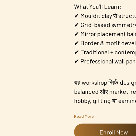
What You’ll Learn:
✔ Mouldit clay से struct
✔ Grid-based symmetry
✔ Mirror placement bal
✔ Border & motif deve
✔ Traditional + contem
✔ Professional wall pan
यह workshop सिर्फ design
balanced और market-ready
hobby, gifting या earning 
Read More
Enroll Now